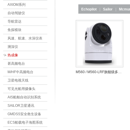
AXIOM系列
Echopilot
|
Sailor
|
Mcmu
自动驾驶仪
导航雷达
鱼探模块
风速、航速、水深仪表
测深仪
热成像
甚高频电台
M/HF中高频电台
M560 / M560-LRF旗舰级多光谱船载摄像系统
卫星电视天线
可见光船用摄像头
AIS船舶自动识别系统
SAILOR卫星通讯
GMDSS安全救生设备
ECS船载电子海图系统