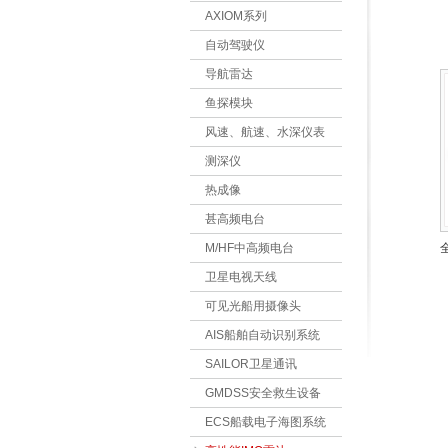
AXIOM系列
自动驾驶仪
导航雷达
鱼探模块
风速、航速、水深仪表
测深仪
热成像
甚高频电台
M/HF中高频电台
卫星电视天线
可见光船用摄像头
AIS船舶自动识别系统
SAILOR卫星通讯
GMDSS安全救生设备
ECS船载电子海图系统