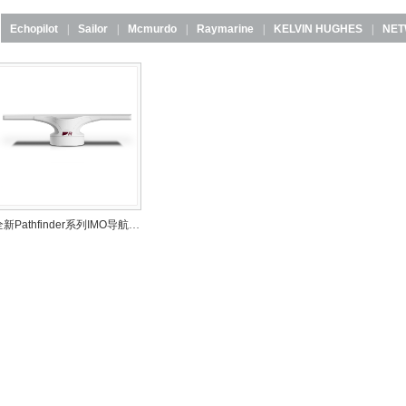
Echopilot
|
Sailor
|
Mcmurdo
|
Raymarine
|
KELVIN HUGHES
|
NET
全新Pathfinder系列IMO导航雷达